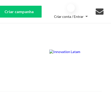
Criar campanha
Criar conta / Entrar