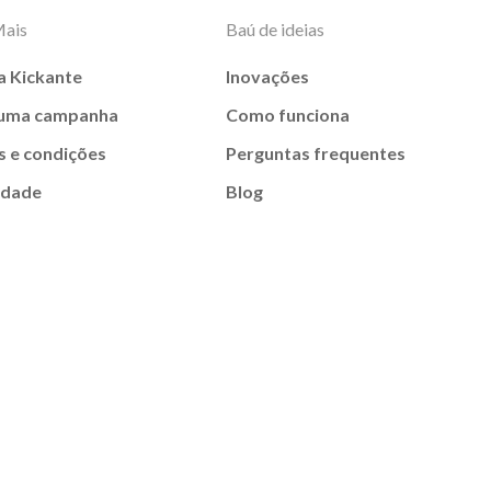
Mais
Baú de ideias
a Kickante
Inovações
 uma campanha
Como funciona
 e condições
Perguntas frequentes
idade
Blog