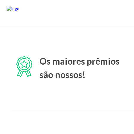
Os maiores prêmios
são nossos!