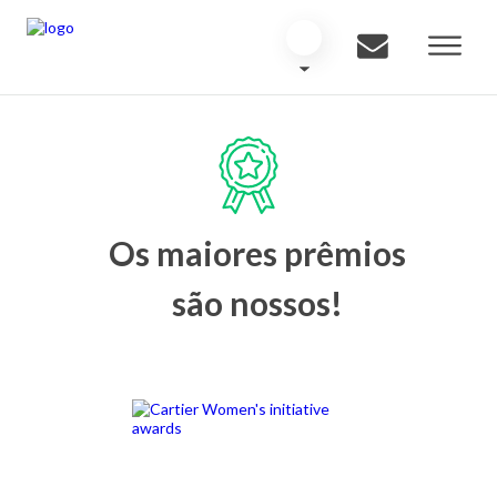
Os maiores prêmios
são nossos!