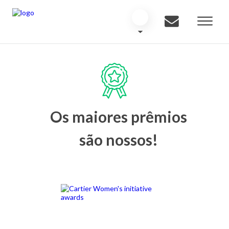
Os maiores prêmios
são nossos!