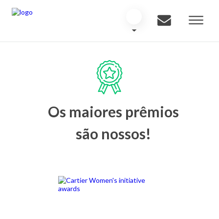
Os maiores prêmios
são nossos!