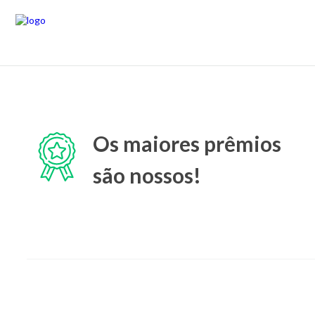
Os maiores prêmios
são nossos!