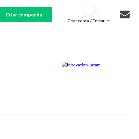
Criar campanha
Criar conta / Entrar