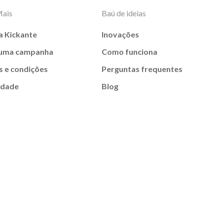
Mais
Baú de ideias
a Kickante
Inovações
 uma campanha
Como funciona
 e condições
Perguntas frequentes
idade
Blog