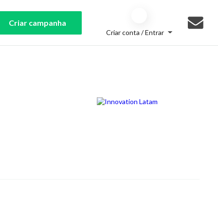
Criar campanha
Criar conta / Entrar