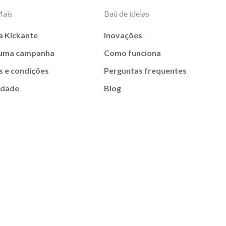
Mais
Baú de ideias
a Kickante
Inovações
 uma campanha
Como funciona
 e condições
Perguntas frequentes
idade
Blog