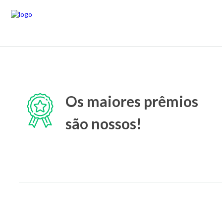
Os maiores prêmios
são nossos!