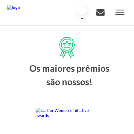
Os maiores prêmios
são nossos!