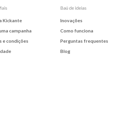
Mais
Baú de ideias
a Kickante
Inovações
 uma campanha
Como funciona
 e condições
Perguntas frequentes
idade
Blog