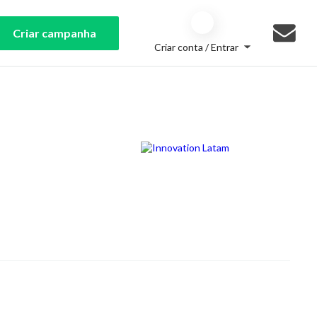
Criar campanha
Criar conta / Entrar