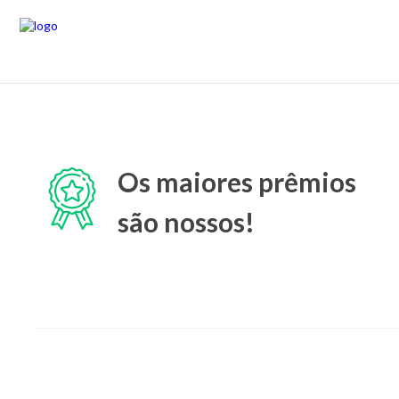
Os maiores prêmios
são nossos!