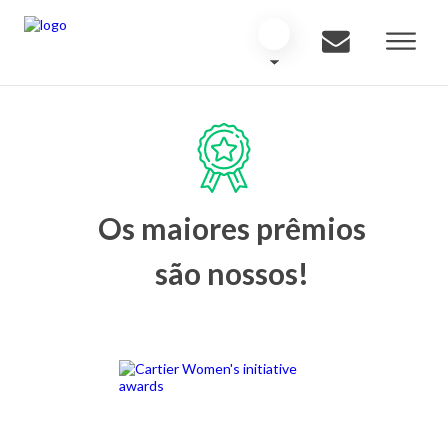
Os maiores prêmios
são nossos!