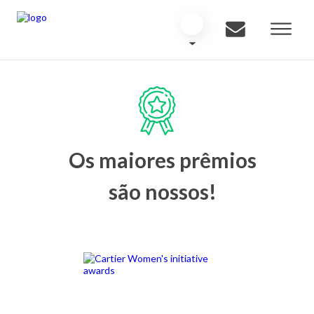
Os maiores prêmios
são nossos!