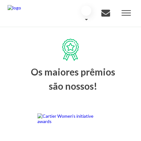
Os maiores prêmios
são nossos!