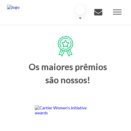
Os maiores prêmios
são nossos!