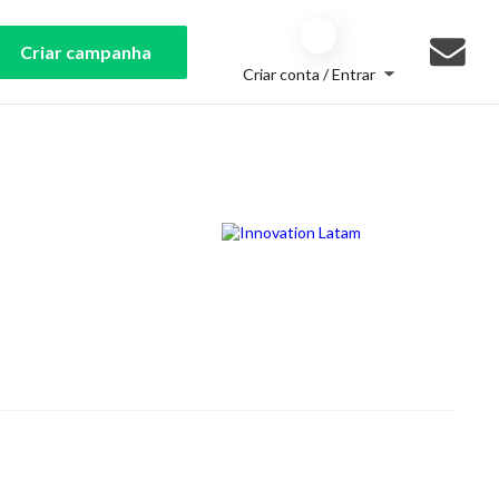
Criar campanha
Criar conta / Entrar