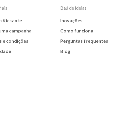
Mais
Baú de ideias
a Kickante
Inovações
 uma campanha
Como funciona
 e condições
Perguntas frequentes
idade
Blog