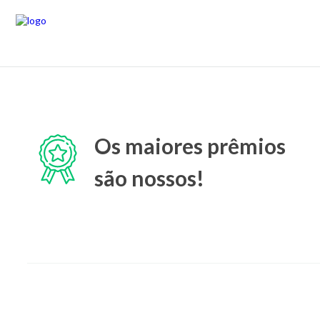
Os maiores prêmios
são nossos!