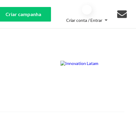
Criar campanha
Criar conta / Entrar