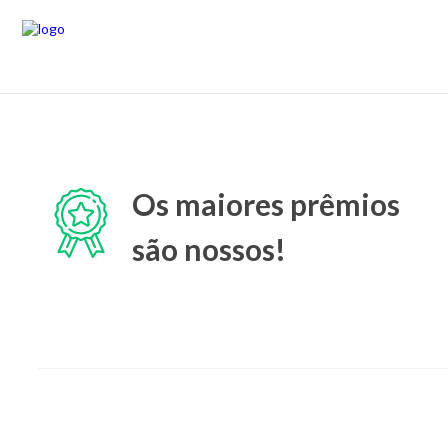
Os maiores prêmios
são nossos!