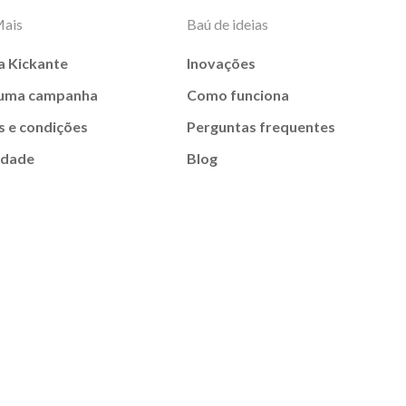
Mais
Baú de ideias
a Kickante
Inovações
 uma campanha
Como funciona
 e condições
Perguntas frequentes
idade
Blog