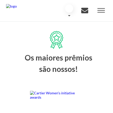
Os maiores prêmios
são nossos!