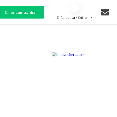
Criar campanha
Criar conta / Entrar