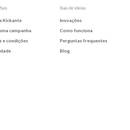
Mais
Baú de ideias
a Kickante
Inovações
 uma campanha
Como funciona
 e condições
Perguntas frequentes
idade
Blog