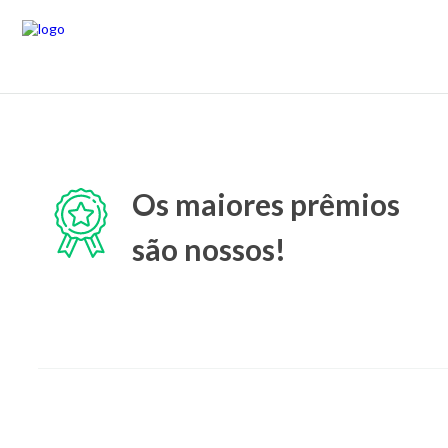
Os maiores prêmios
são nossos!