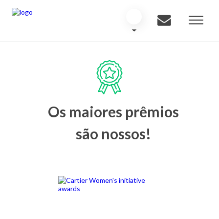
Os maiores prêmios
são nossos!