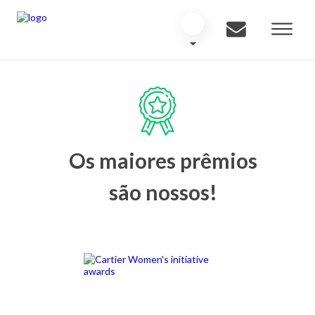
Os maiores prêmios
são nossos!