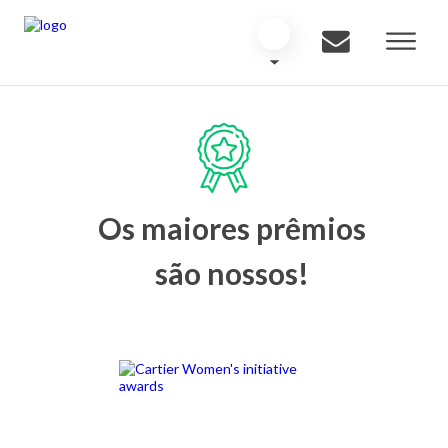
Os maiores prêmios
são nossos!