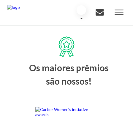
Os maiores prêmios
são nossos!