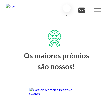
Os maiores prêmios
são nossos!