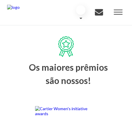
Os maiores prêmios
são nossos!