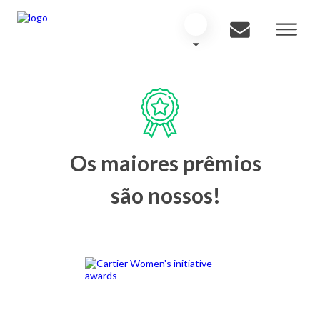
Os maiores prêmios
são nossos!