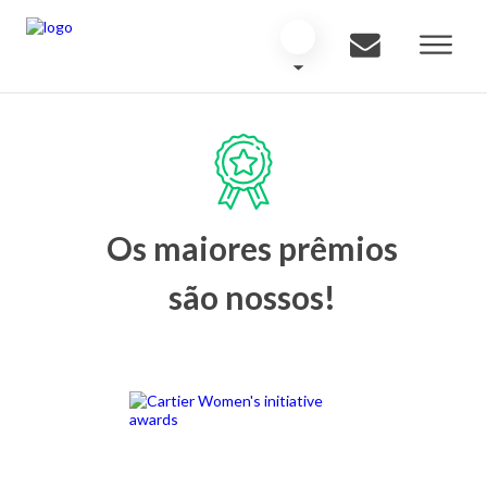
Os maiores prêmios
são nossos!