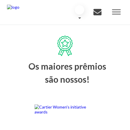
Os maiores prêmios
são nossos!