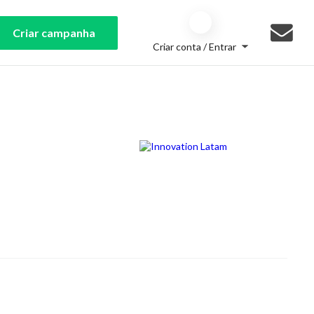
Criar campanha
Criar conta / Entrar