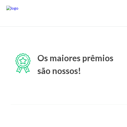
Os maiores prêmios
são nossos!