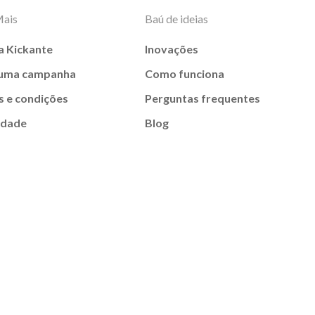
Mais
Baú de ideias
a Kickante
Inovações
 uma campanha
Como funciona
 e condições
Perguntas frequentes
idade
Blog