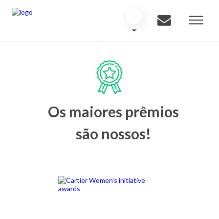
Os maiores prêmios
são nossos!