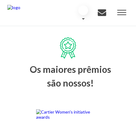
Os maiores prêmios
são nossos!