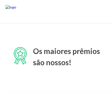
Os maiores prêmios
são nossos!