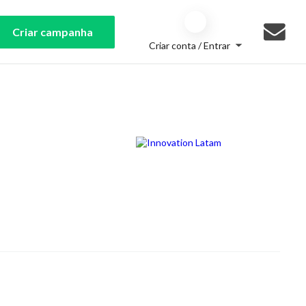
Criar campanha
Criar conta / Entrar