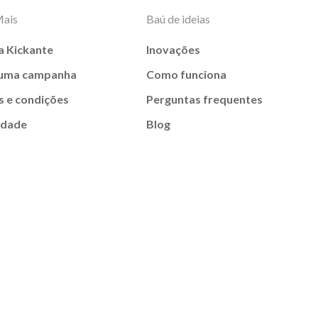
Mais
Baú de ideias
a Kickante
Inovações
 uma campanha
Como funciona
 e condições
Perguntas frequentes
idade
Blog