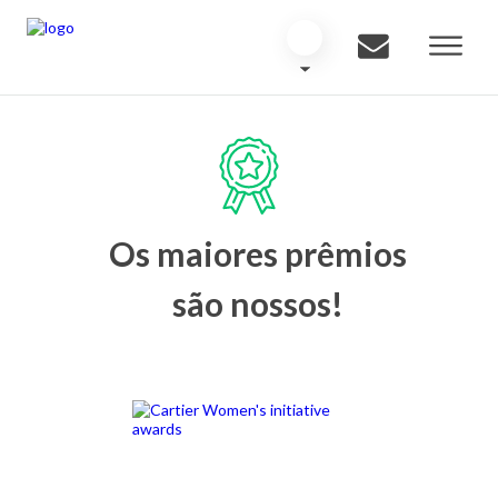
Os maiores prêmios
são nossos!