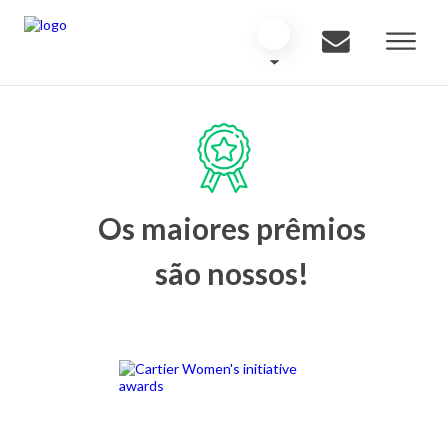
Os maiores prêmios
são nossos!