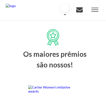
Os maiores prêmios
são nossos!