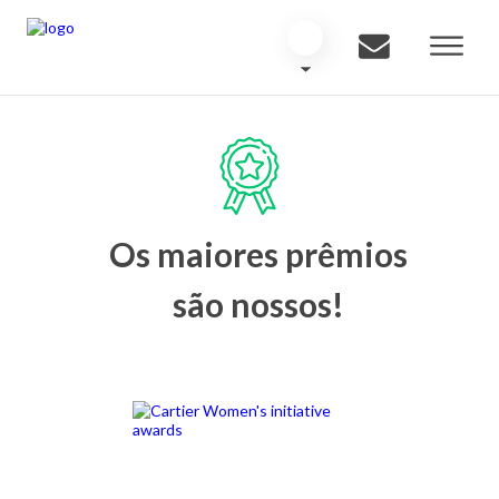
Os maiores prêmios
são nossos!