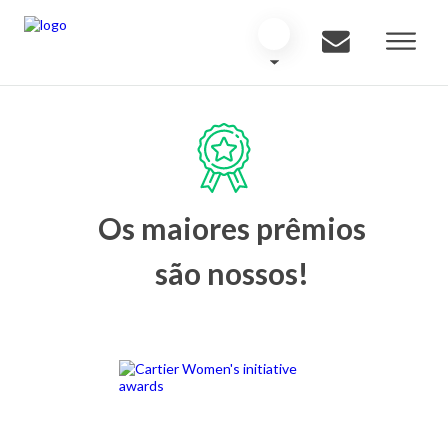
Os maiores prêmios
são nossos!