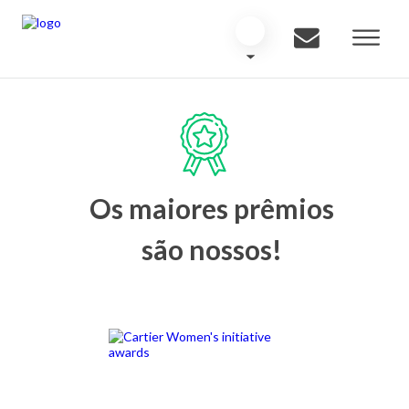
Os maiores prêmios
são nossos!