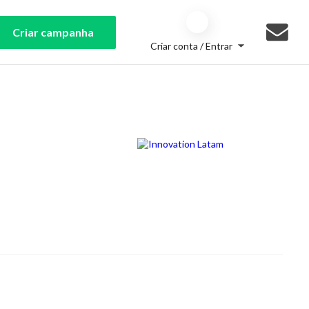
Criar campanha
Criar conta / Entrar