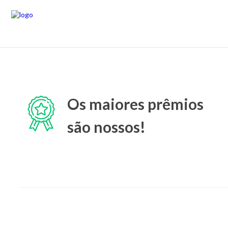
Os maiores prêmios
são nossos!