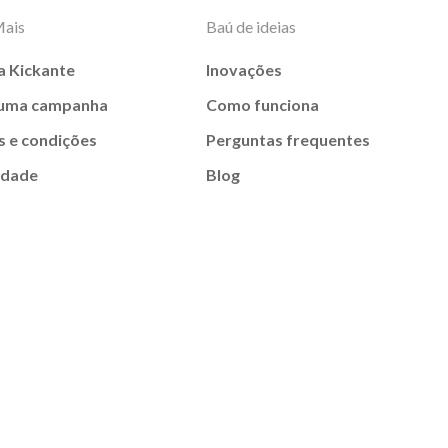
Mais
Baú de ideias
a Kickante
Inovações
 uma campanha
Como funciona
 e condições
Perguntas frequentes
idade
Blog