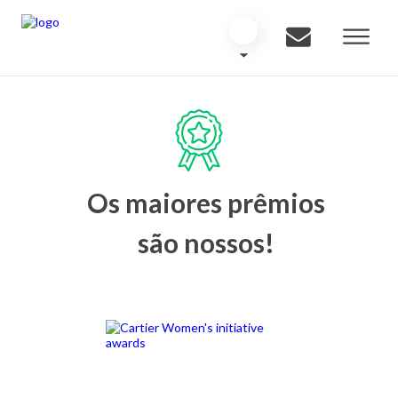
Os maiores prêmios
são nossos!