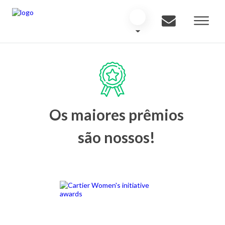
Os maiores prêmios
são nossos!