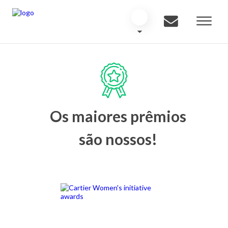
Os maiores prêmios
são nossos!