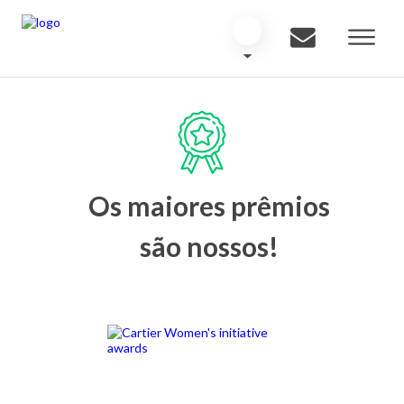
Os maiores prêmios
são nossos!