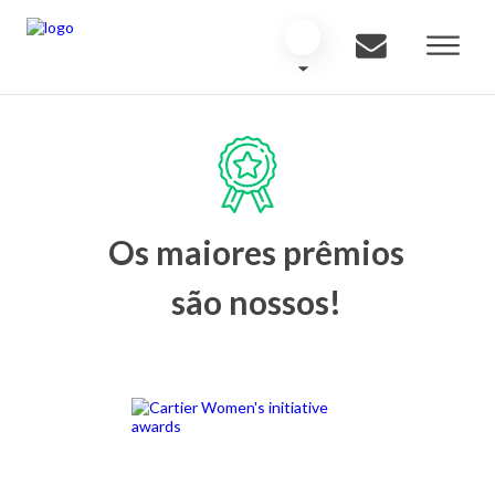
Os maiores prêmios
são nossos!