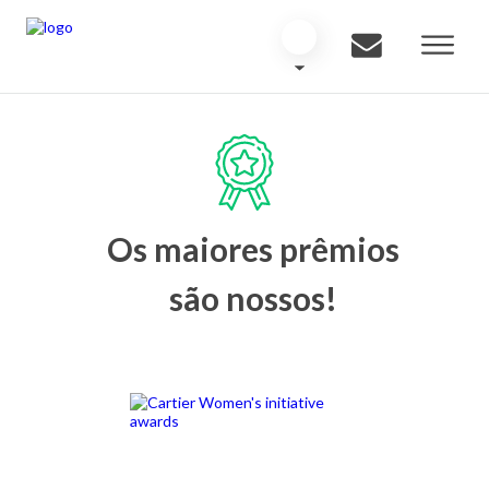
Os maiores prêmios
são nossos!