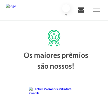
Os maiores prêmios
são nossos!