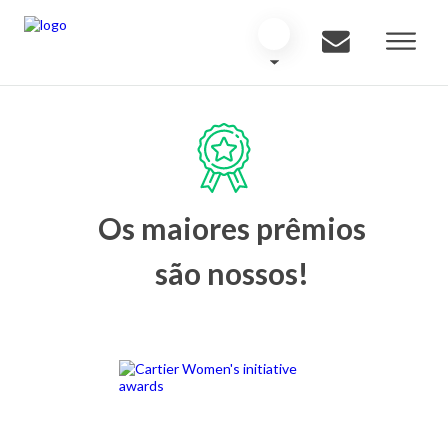
Os maiores prêmios
são nossos!