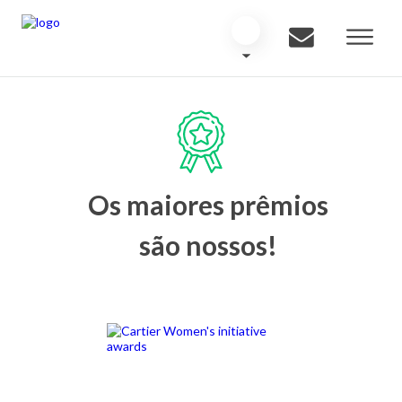
Os maiores prêmios
são nossos!