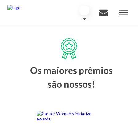
Os maiores prêmios
são nossos!