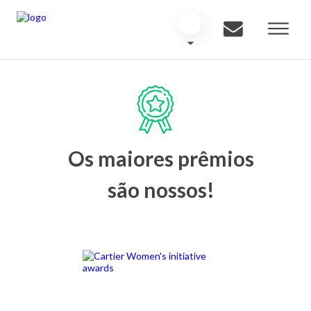
Os maiores prêmios
são nossos!