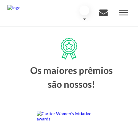
Os maiores prêmios
são nossos!