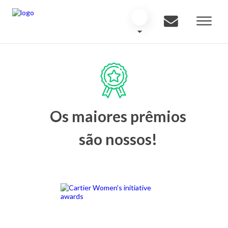
Os maiores prêmios
são nossos!