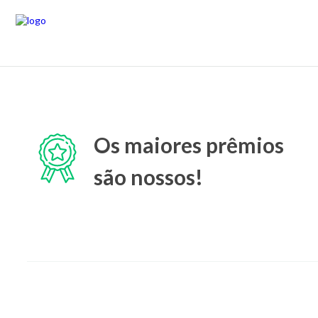
Os maiores prêmios
são nossos!