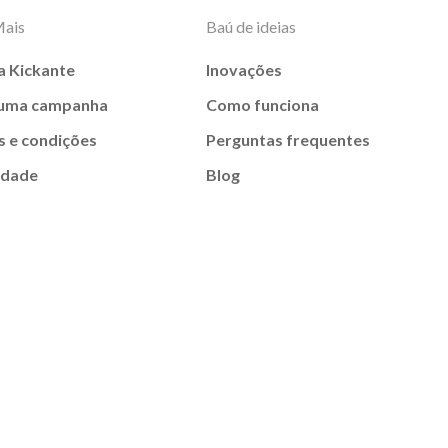
Mais
Baú de ideias
a Kickante
Inovações
 uma campanha
Como funciona
 e condições
Perguntas frequentes
idade
Blog