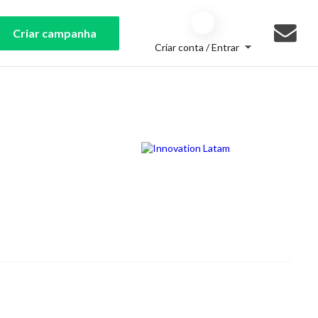
Criar campanha
Criar conta / Entrar